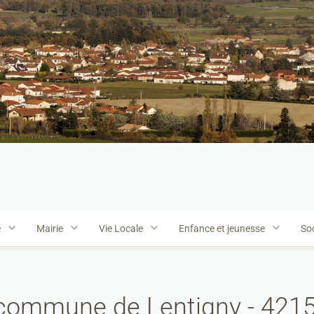
e
Mairie
Vie Locale
Enfance et jeunesse
Soc
a commune de Lentigny - 421