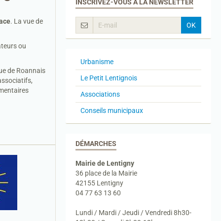
INSCRIVEZ-VOUS À LA NEWSLETTER
lace
. La vue de
OK
ateurs ou
Urbanisme
que de Roannais
Le Petit Lentignois
ssociatifs,
émentaires
Associations
Conseils municipaux
DÉMARCHES
Mairie de Lentigny
36 place de la Mairie
42155 Lentigny
04 77 63 13 60
Lundi / Mardi / Jeudi / Vendredi 8h30-