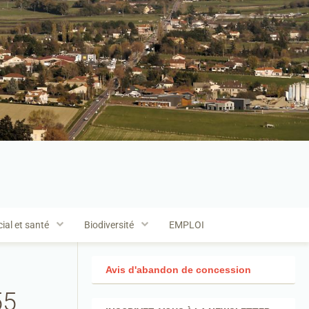
ial et santé
Biodiversité
EMPLOI
Avis d'abandon de concession
55