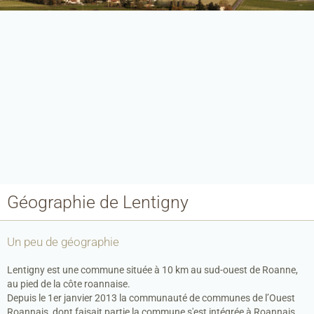
Géographie de Lentigny
Accueil
Le Petit Lentignois
Un peu de géographie
Notre village
Lentigny est une commune située à 10 km au sud-ouest de Roanne,
Mairie
au pied de la côte roannaise.
Depuis le 1er janvier 2013 la communauté de communes de l’Ouest
Vie Locale
Roannais dont faisait partie la commune s'est intégrée à Roannais