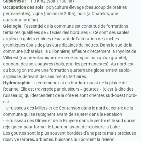
Superficie
: 11,3 km2 (soit 1130 ha)
Occupation des sols
: polyculture élevage (beaucoup de prairies
permanentes), vigne (moins de 20ha), bois (à Chatelus, une
quarantaine d’ha)
Géologie
: l’essentiel de la commune est constitué de formations
tertiaires qualifiées de « faciès des bordures ». Ce sont des sables
argileux à galets et blocs résultant de l’altération des roches
granitiques épais de plusieurs dizaines de mètres. Dans le sud de la
commune (Chatelus, la Billonnière) affleure directement la rhyolite de
Villerest (roche volcanique de même composition qu’un granite),
donnant des sols pauvres (bois, prairies permanentes). Au nord-est
du bourg on trouve une formation quaternaire globalement sablo-
argileuse, dérivant des sédiments tertiaires.
Hydrographie
: la commune est en bordure ouest de la plaine de
Roanne. Elle est traversée par plusieurs « gouttes » (c’est-à-dire des
ruisseaux) qui descendent de la côte et sont orientés sud-ouest nord-
est :
- le ruisseau des Millets et de Contenson dans le nord et centre de la
commune qui se rejoignent avant de se jeter dans le Renaison
- le ruisseau des Olmes et de la Bruyère dans le centre et le sud qui se
rejoignent pour former le Lourdon avant de rejoindre la Loire
Les gouttes sont le plus souvent bordées d’une petite mais précieuse
ripisylve (arbres, arbustes, buissons qui bordent la rivière).