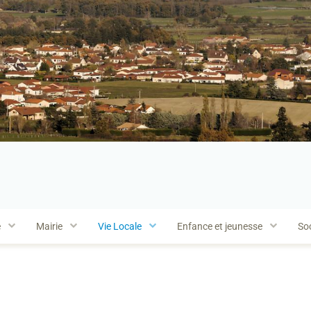
e
Mairie
Vie Locale
Enfance et jeunesse
Soc