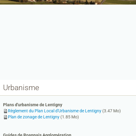
Urbanisme
Accueil
Le Petit Lentignois
Plans d'urbanisme de Lentigny
Notre village
Règlement du Plan Local d'Urbanisme de Lentigny
(3.47 Mo)
Plan de zonage de Lentigny
(1.85 Mo)
Mairie
Vie Locale
Guides de Roannais Agglomération