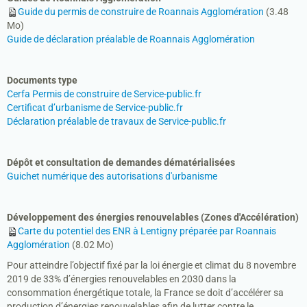
Guide du permis de construire de Roannais Agglomération
(3.48
Enfance et jeunesse
Mo)
Guide de déclaration préalable de Roannais Agglomération
Social et santé
Biodiversité
Documents type
Cerfa Permis de construire de Service-public.fr
EMPLOI
Certificat d’urbanisme de Service-public.fr
Déclaration préalable de travaux de Service-public.fr
Dépôt et consultation de demandes dématérialisées
Guichet numérique des autorisations d'urbanisme
Développement des énergies renouvelables (Zones d'Accélération)
Carte du potentiel des ENR à Lentigny préparée par Roannais
Agglomération
(8.02 Mo)
Pour atteindre l’objectif fixé par la loi énergie et climat du 8 novembre
2019 de 33% d’énergies renouvelables en 2030 dans la
consommation énergétique totale, la France se doit d’accélérer sa
production d’énergies renouvelables afin de lutter contre le